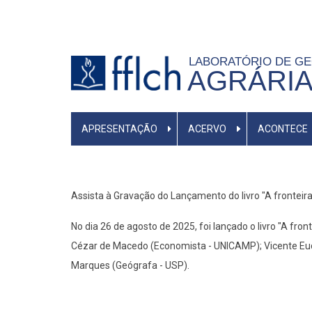
Pular
para
o
LABORATÓRIO DE GE
conteúdo
AGRÁRI
principal
MAIN
APRESENTAÇÃO
ACERVO
ACONTECE
MENU
Assista à Gravação do Lançamento do livro "A fronteira
No dia 26 de agosto de 2025, foi lançado o livro "A fr
Cézar de Macedo (Economista - UNICAMP); Vicente Eud
Marques (Geógrafa - USP).